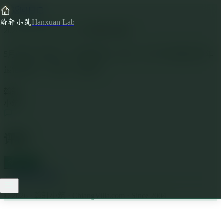
←
返回日记
翰轩小筑
Hanxuan Lab
2026年05月06日 23:46
🙂
平静
☀️
晴天
5月的第一篇日志，先祝我好运。另外，这个月大概会是今年
最忙碌的一个月吧，加油啦！
翰轩
小筑
评论
写留言
←
返回日记列表
© 2026 · 翰轩小筑 · ChiangVilla.com · Since 2004