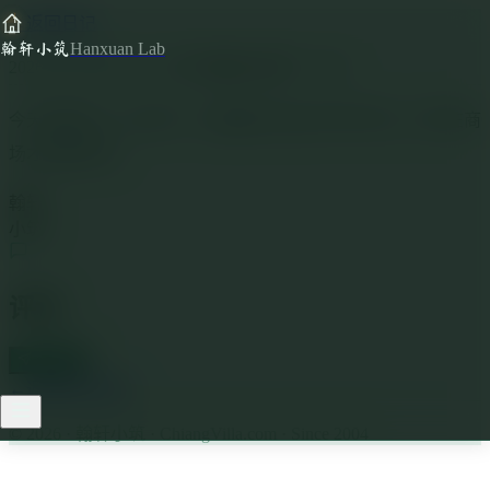
←
返回日记
翰轩小筑
Hanxuan Lab
2026年03月08日 21:56
😢
沮丧
🌬️
刮风
📍
日本
今天是国际三八妇女节，好像国外没有过节的气氛。也许在商
场才能看到吧。
翰轩
小筑
评论
写留言
←
返回日记列表
© 2026 · 翰轩小筑 · ChiangVilla.com · Since 2004