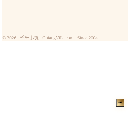
© 2026 · 翰轩小筑 · ChiangVilla.com · Since 2004
☀️